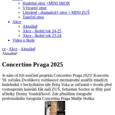
Hudební obor +MINI SBOR
Výtvarný obor
Literárně - dramatický obor + MINI ZUŠ
Taneční obor
Akce
Aktuálně
Akce - školní rok 24-25
Akce - školní rok 23-24
Video o škole
cz
-
Akce
-
Aktuálně
Aktuálně
Concertino Praga 2025
Je nám ctí být součástí projektu Concertino Praga 2025! Koncertu
59. ročníku Dvořákovy rozhlasové mezinárodní soutěže mladých
hudebníků v bechyňském sále Petra Voka se zúčastnil v úvodu před
vystoupením laureátů žák naší ZUŠ, Sebastian Sochor ze třídy paní
učitelky Denisy Vondráčkové. Zde přinášíme fotografie
profesioálního forografa Concertina Praga Matěje Hoška: