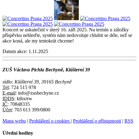
Koncert se uskutečnil v úterý 16. září 2025. Na termín u záložky
příspěvku nehleďte, systém nám nedovoluje chlubit se déle, než se
akce koná, ale my tentokrát chceme!
Datum akce:
1.11.2025
ZUŠ Václava Pichla Bechyně, Klášterní 39
sídlo: Klášterní 39, 39165 Bechyně
Tel:
724 515 978
E-mail:
info@zusbechyne.cz
IDDS:
kthxrrw
IČ:
70848335
Účet:
703 613 399/0800
Mapa webu
|
Prohlášení o cookies
|
Prohlášení o přístupnosti
|
RSS
Úřední hodiny