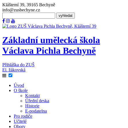
Klášterní 39, 39165 Bechyně
info@zusbechyne.cz
Základní umělecká škola
Václava Pichla Bechyně
Přihláška do ZUŠ
El. žákovská
Úvod
O škole
Kontakt
Úřední deska
Historie
E-podatelna
Pro rodiče
Učitelé
Obory