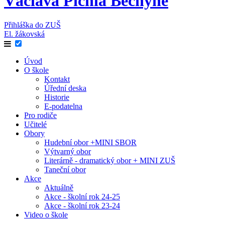
Václava Pichla Bechyně
Přihláška do ZUŠ
El. žákovská
Úvod
O škole
Kontakt
Úřední deska
Historie
E-podatelna
Pro rodiče
Učitelé
Obory
Hudební obor +MINI SBOR
Výtvarný obor
Literárně - dramatický obor + MINI ZUŠ
Taneční obor
Akce
Aktuálně
Akce - školní rok 24-25
Akce - školní rok 23-24
Video o škole