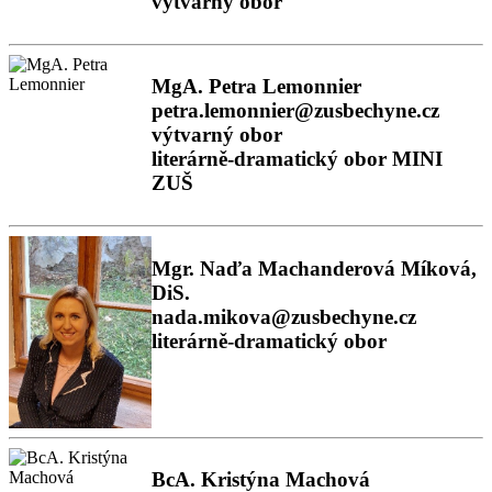
výtvarný obor
MgA. Petra Lemonnier
petra.lemonnier@zusbechyne.cz
výtvarný obor
literárně-dramatický obor MINI
ZUŠ
Mgr. Naďa Machanderová Míková,
DiS.
nada.mikova@zusbechyne.cz
literárně-dramatický obor
BcA. Kristýna Machová