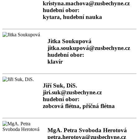
kristyna.machova@zusbechyne.cz
hudební obor:
kytara, hudební nauka
Jitka Soukupová
jitka.soukupová@zusbechyne.cz
hudební obor:
klavír
Jiří Suk, DiS.
jiri.suk@zusbechyne.cz
hudební obor:
zobcová flétna, příčná flétna
MgA. Petra Svoboda Herotová
petra.herotova@zusbechyne.cz