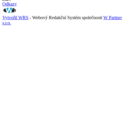
Odkazy
Vytvořil WRS
- Webový Redakční Systém společnosti
W Partner
s.r.o.