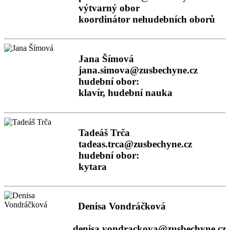
výtvarný obor
koordinátor nehudebních oborů
Jana Šímová
jana.simova@zusbechyne.cz
hudební obor:
klavír, hudební nauka
Tadeáš Trča
tadeas.trca@zusbechyne.cz
hudební obor:
kytara
Denisa Vondráčková
denisa.vondrackova@zusbechyne.cz