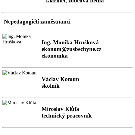
klarinet, zobcová flétna
Nepedagogičtí zaměstnanci
Ing. Monika Hrušková
ekonom@zusbechyne.cz
ekonomka
Václav Kotoun
školník
Miroslav Klůfa
technický pracovník