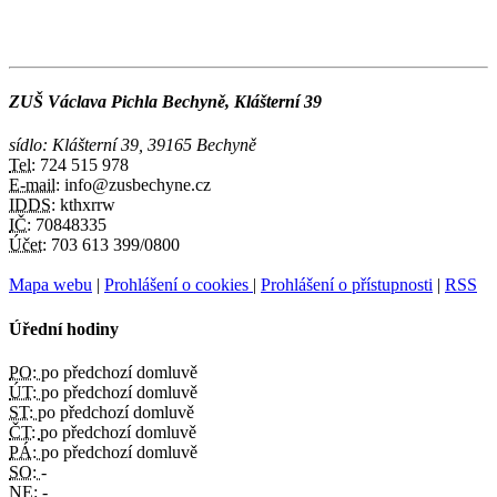
ZUŠ Václava Pichla Bechyně, Klášterní 39
sídlo: Klášterní 39, 39165 Bechyně
Tel:
724 515 978
E-mail:
info@zusbechyne.cz
IDDS:
kthxrrw
IČ:
70848335
Účet:
703 613 399/0800
Mapa webu
|
Prohlášení o cookies
|
Prohlášení o přístupnosti
|
RSS
Úřední hodiny
PO:
po předchozí domluvě
ÚT:
po předchozí domluvě
ST:
po předchozí domluvě
ČT:
po předchozí domluvě
PÁ:
po předchozí domluvě
SO:
-
NE:
-