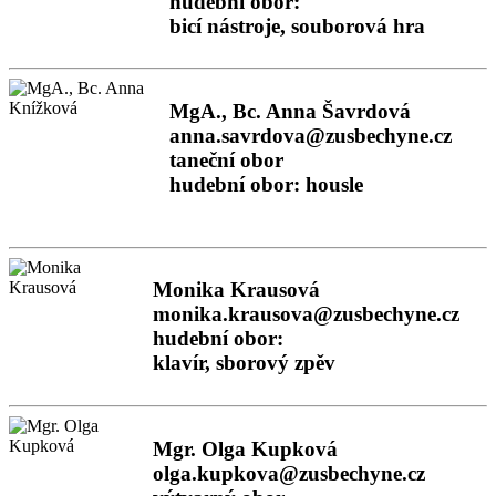
hudební obor:
bicí nástroje, souborová hra
MgA., Bc. Anna Šavrdová
anna.savrdova@zusbechyne.cz
taneční obor
hudební obor: housle
Monika Krausová
monika.krausova@zusbechyne.cz
hudební obor:
klavír, sborový zpěv
Mgr. Olga Kupková
olga.kupkova@zusbechyne.cz