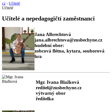
cz
-
Učitelé
Učitelé
Učitelé a nepedagogičtí zaměstnanci
Jana Albrechtová
jana.albrechtova@zusbechyne.cz
hudební obor:
zobcová flétna, kytara, souborová
hra
Mgr. Ivana Blažková
reditel@zusbechyne.cz
výtvarný obor
ředitelka