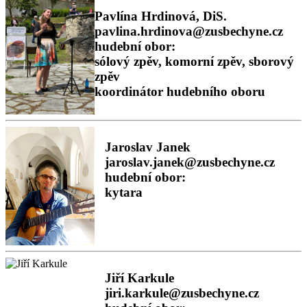
Pavlína Hrdinová, DiS.
pavlina.hrdinova@zusbechyne.cz
hudební obor:
sólový zpěv, komorní zpěv, sborový
zpěv
koordinátor hudebního oboru
Jaroslav Janek
jaroslav.janek@zusbechyne.cz
hudební obor:
kytara
Jiří Karkule
jiri.karkule@zusbechyne.cz