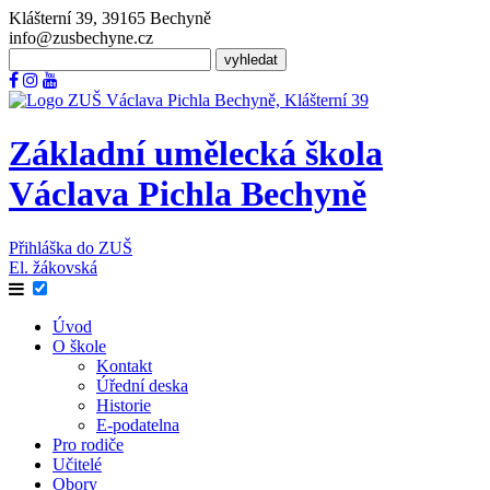
Klášterní 39, 39165 Bechyně
info@zusbechyne.cz
Základní umělecká škola
Václava Pichla Bechyně
Přihláška do ZUŠ
El. žákovská
Úvod
O škole
Kontakt
Úřední deska
Historie
E-podatelna
Pro rodiče
Učitelé
Obory