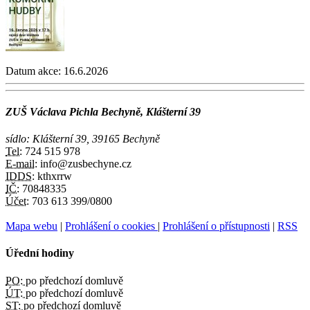
Datum akce:
16.6.2026
ZUŠ Václava Pichla Bechyně, Klášterní 39
sídlo: Klášterní 39, 39165 Bechyně
Tel:
724 515 978
E-mail:
info@zusbechyne.cz
IDDS:
kthxrrw
IČ:
70848335
Účet:
703 613 399/0800
Mapa webu
|
Prohlášení o cookies
|
Prohlášení o přístupnosti
|
RSS
Úřední hodiny
PO:
po předchozí domluvě
ÚT:
po předchozí domluvě
ST:
po předchozí domluvě