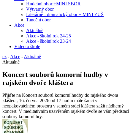
Hudební obor +MINI SBOR
Výtvarný obor
Literárně - dramatický obor + MINI ZUŠ
Taneční obor
Akce
Aktuálně
Akce - školní rok 24-25
Akce - školní rok 23-24
Video o škole
cz
-
Akce
-
Aktuálně
Aktuálně
Koncert souborů komorní hudby v
rajském dvoře kláštera
Přijďte na Koncert souborů komorní hudby do rajského dvora
kláštera, 16. června 2026 od 17 hodin máte šanci v
neopakovatelném prostoru v samém srdci kláštera zažít nádherný
koncert. V meditativním uzavřeném rajském dvoře se vám předstací
soubory komorní hry.