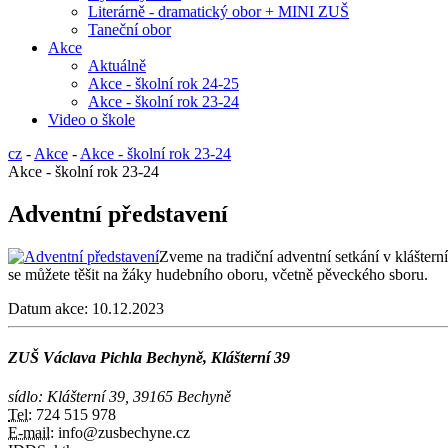
Literárně - dramatický obor + MINI ZUŠ
Taneční obor
Akce
Aktuálně
Akce - školní rok 24-25
Akce - školní rok 23-24
Video o škole
cz
-
Akce
-
Akce - školní rok 23-24
Akce - školní rok 23-24
Adventní představení
Zveme na tradiční adventní setkání v klášte
se můžete těšit na žáky hudebního oboru, včetně pěveckého sboru.
Datum akce:
10.12.2023
ZUŠ Václava Pichla Bechyně, Klášterní 39
sídlo: Klášterní 39, 39165 Bechyně
Tel:
724 515 978
E-mail:
info@zusbechyne.cz