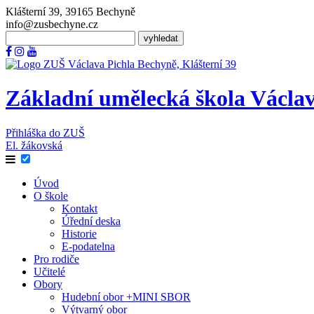
Klášterní 39, 39165 Bechyně
info@zusbechyne.cz
Základní umělecká škola
Václav
Přihláška do ZUŠ
El. žákovská
Úvod
O škole
Kontakt
Úřední deska
Historie
E-podatelna
Pro rodiče
Učitelé
Obory
Hudební obor +MINI SBOR
Výtvarný obor